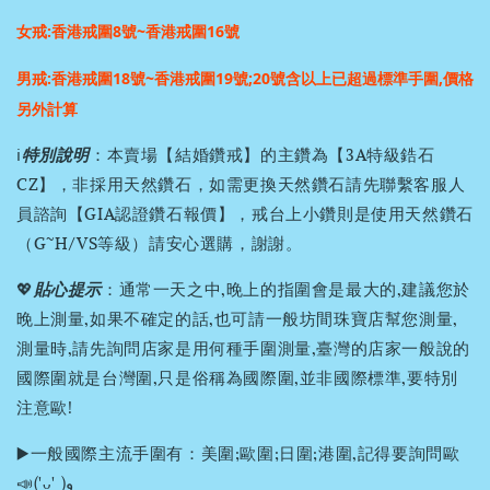
女戒:香港戒圍8號~香港戒圍16號
男戒:香港戒圍18號~香港戒圍19號;
20號含以上已超過標準手圍,價格
另外計算
ℹ️
特別說明
：本賣場【結婚鑽戒】的主鑽為【3A特級鋯石
CZ】，非採用天然鑽石，如需更換天然鑽石請先聯繫客服人
員諮詢【GIA認證鑽石報價】，戒台上小鑽則是使用天然鑽石
（G~H/VS等級）請安心選購，謝謝。
💖
貼心提示
：通常一天之中,晚上的指圍會是最大的,建議您於
晚上測量,如果不確定的話,也可請一般坊間珠寶店幫您測量,
測量時,請先詢問店家是用何種手圍測量,臺灣的店家一般說的
國際圍就是台灣圍,只是俗稱為國際圍,並非國際標準,要特別
注意歐!
▶️一般國際主流手圍有：美圍;歐圍;日圍;港圍,記得要詢問歐
📣('ᴗ' )و