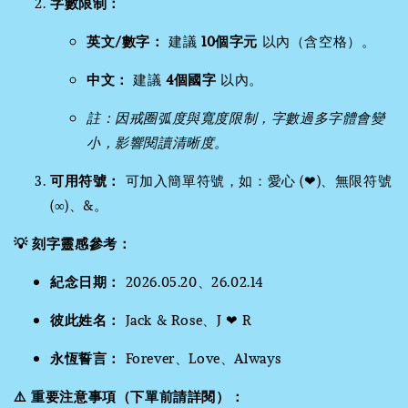
字數限制：
英文/數字：
建議
10個字元
以內（含空格）。
中文：
建議
4個國字
以內。
註：因戒圈弧度與寬度限制，字數過多字體會變
小，影響閱讀清晰度。
可用符號：
可加入簡單符號，如：愛心 (❤)、無限符號
(∞)、&。
💡 刻字靈感參考：
紀念日期：
2026.05.20、26.02.14
彼此姓名：
Jack & Rose、J ❤ R
永恆誓言：
Forever、Love、Always
⚠️ 重要注意事項（下單前請詳閱）：