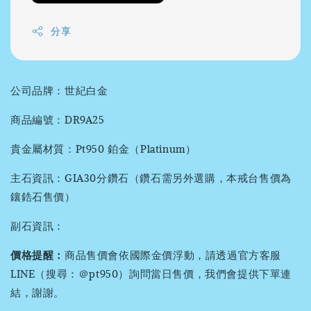
分享
公司品牌：世紀白金
商品編號：DR9A25
貴金屬材質：Pt950 鉑金（Platinum）
主石資訊：GIA30分鑽石（鑽石需另外選購，本戒台售價為
鑲鋯石售價）
副石資訊：
價格提醒：
商品售價會依國際金價浮動，請透過官方客服
LINE（搜尋：＠pt950）詢問當日售價，我們會提供下單連
結，謝謝。