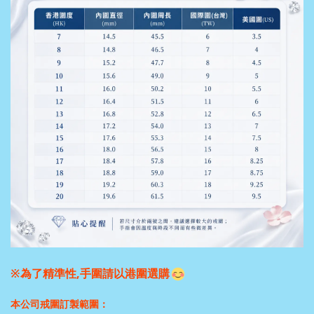
※為了精準性,手圍請以港圍選購
本公司戒圍訂製範圍：