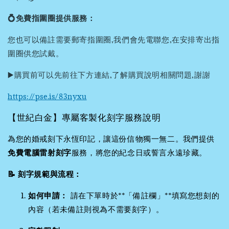
💍免費指圍圈提供服務：
您也可以備註需要郵寄指圍圈,我們會先電聯您,在安排寄出指
圍圈供您試戴。
▶️購買前可以先前往下方連結,了解購買說明相關問題,謝謝
https://pse.is/83nyxu
【世紀白金】專屬客製化刻字服務說明
為您的婚戒刻下永恆印記，讓這份信物獨一無二。我們提供
免費電腦雷射刻字
服務，將您的紀念日或誓言永遠珍藏。
📝 刻字規範與流程：
如何申請：
請在下單時於**「備註欄」**填寫您想刻的
內容（若未備註則視為不需要刻字）。