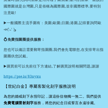
國際圍就是台灣圍,只是俗稱為國際圍,並非國際標準,要特別
注意歐!
▶️一般國際主流手圍有：美圍;歐圍;日圍;港圍,記得要詢問歐
📣('ᴗ' )و
💍免費指圍圈提供服務：
您也可以備註需要郵寄指圍圈,我們會先電聯您,在安排寄出指
圍圈供您試戴。
▶️購買前可以先前往下方連結,了解購買說明相關問題,謝謝
https://pse.is/83nyxu
【世紀白金】專屬客製化刻字服務說明
為您的婚戒刻下永恆印記，讓這份信物獨一無二。我們提供
免費電腦雷射刻字
服務，將您的紀念日或誓言永遠珍藏。