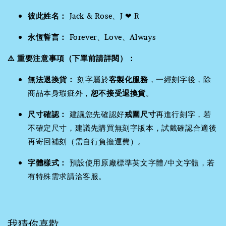
彼此姓名：
Jack & Rose、J ❤ R
永恆誓言：
Forever、Love、Always
⚠️ 重要注意事項（下單前請詳閱）：
無法退換貨：
刻字屬於
客製化服務
，一經刻字後，除
商品本身瑕疵外，
恕不接受退換貨
。
尺寸確認：
建議您先確認好
戒圍尺寸
再進行刻字，若
不確定尺寸，建議先購買無刻字版本，試戴確認合適後
再寄回補刻（需自行負擔運費）。
字體樣式：
預設使用原廠標準英文字體/中文字體，若
有特殊需求請洽客服。
我猜你喜歡