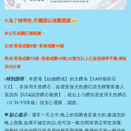
※為了精準性,手圍請以港圍選購
本公司戒圍訂製範圍：
女戒:香港戒圍8號~香港戒圍16號
男戒:香港戒圍18號~香港戒圍19號;
20號含以上已超過標準手圍,價格
另外計算
ℹ️
特別說明
：本賣場【結婚鑽戒】的主鑽為【3A特級鋯石
CZ】，非採用天然鑽石，如需更換天然鑽石請先聯繫客服人
員諮詢【GIA認證鑽石報價】，戒台上小鑽則是使用天然鑽石
（G~H/VS等級）請安心選購，謝謝。
💖
貼心提示
：通常一天之中,晚上的指圍會是最大的,建議您於
晚上測量,如果不確定的話,也可請一般坊間珠寶店幫您測量,
測量時,請先詢問店家是用何種手圍測量,臺灣的店家一般說的