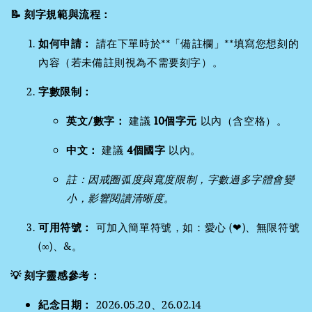
📝 刻字規範與流程：
如何申請：
請在下單時於**「備註欄」**填寫您想刻的
內容（若未備註則視為不需要刻字）。
字數限制：
英文/數字：
建議
10個字元
以內（含空格）。
中文：
建議
4個國字
以內。
註：因戒圈弧度與寬度限制，字數過多字體會變
小，影響閱讀清晰度。
可用符號：
可加入簡單符號，如：愛心 (❤)、無限符號
(∞)、&。
💡 刻字靈感參考：
紀念日期：
2026.05.20、26.02.14