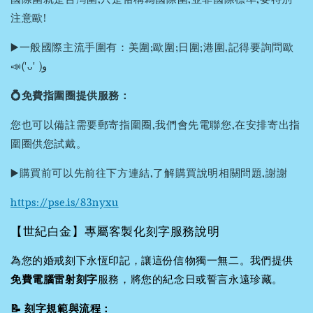
注意歐!
▶️一般國際主流手圍有：美圍;歐圍;日圍;港圍,記得要詢問歐
📣('ᴗ' )و
💍免費指圍圈提供服務：
您也可以備註需要郵寄指圍圈,我們會先電聯您,在安排寄出指
圍圈供您試戴。
▶️購買前可以先前往下方連結,了解購買說明相關問題,謝謝
https://pse.is/83nyxu
【世紀白金】專屬客製化刻字服務說明
為您的婚戒刻下永恆印記，讓這份信物獨一無二。我們提供
免費電腦雷射刻字
服務，將您的紀念日或誓言永遠珍藏。
📝 刻字規範與流程：