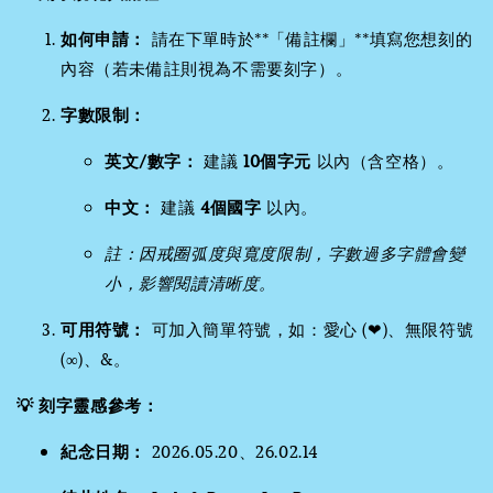
如何申請：
請在下單時於**「備註欄」**填寫您想刻的
內容（若未備註則視為不需要刻字）。
字數限制：
英文/數字：
建議
10個字元
以內（含空格）。
中文：
建議
4個國字
以內。
註：因戒圈弧度與寬度限制，字數過多字體會變
小，影響閱讀清晰度。
可用符號：
可加入簡單符號，如：愛心 (❤)、無限符號
(∞)、&。
💡 刻字靈感參考：
紀念日期：
2026.05.20、26.02.14