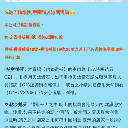
※為了精準性,手圍請以港圍選購
本公司戒圍訂製範圍：
女戒:香港戒圍8號~香港戒圍16號
男戒:香港戒圍18號~香港戒圍19號;
20號含以上已超過標準手圍,價格
另外計算
ℹ️
特別說明
：本賣場【結婚鑽戒】的主鑽為【3A特級鋯石
CZ】，非採用天然鑽石，如需更換天然鑽石請先聯繫客服人
員諮詢【GIA認證鑽石報價】，戒台上小鑽則是使用天然鑽石
（G~H/VS等級）請安心選購，謝謝。
💖
貼心提示
：通常一天之中,晚上的指圍會是最大的,建議您於
晚上測量,如果不確定的話,也可請一般坊間珠寶店幫您測量,
測量時,請先詢問店家是用何種手圍測量,臺灣的店家一般說的
國際圍就是台灣圍,只是俗稱為國際圍,並非國際標準,要特別