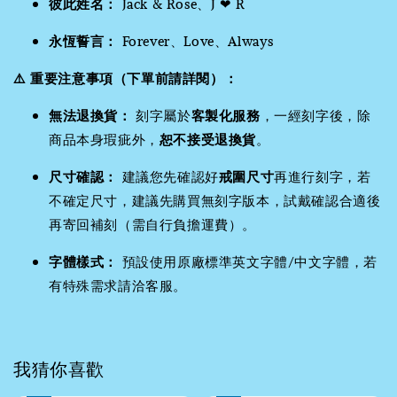
彼此姓名：
Jack & Rose、J ❤ R
永恆誓言：
Forever、Love、Always
⚠️ 重要注意事項（下單前請詳閱）：
無法退換貨：
刻字屬於
客製化服務
，一經刻字後，除
商品本身瑕疵外，
恕不接受退換貨
。
尺寸確認：
建議您先確認好
戒圍尺寸
再進行刻字，若
不確定尺寸，建議先購買無刻字版本，試戴確認合適後
再寄回補刻（需自行負擔運費）。
字體樣式：
預設使用原廠標準英文字體/中文字體，若
有特殊需求請洽客服。
我猜你喜歡