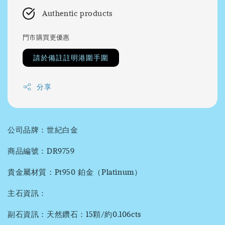
Authentic products
門市購買更優惠
請於備註註明港圍手圍
分享
公司品牌：世紀白金
商品編號：DR9759
貴金屬材質：Pt950 鉑金（Platinum）
主石資訊：
副石資訊：天然鑽石：15顆/約0.106cts