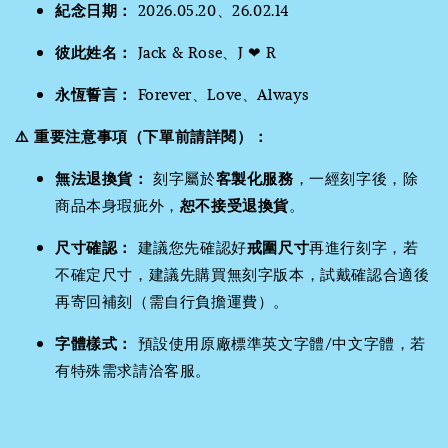
紀念日期：
2026.05.20、26.02.14
彼此姓名：
Jack & Rose、J ❤ R
永恆誓言：
Forever、Love、Always
⚠️ 重要注意事項（下單前請詳閱）：
無法退換貨：
刻字屬於
客製化服務
，一經刻字後，除
商品本身瑕疵外，
恕不接受退換貨
。
尺寸確認：
建議您先確認好
戒圍尺寸
再進行刻字，若
不確定尺寸，建議先購買無刻字版本，試戴確認合適後
再寄回補刻（需自行負擔運費）。
字體樣式：
預設使用原廠標準英文字體/中文字體，若
有特殊需求請洽客服。