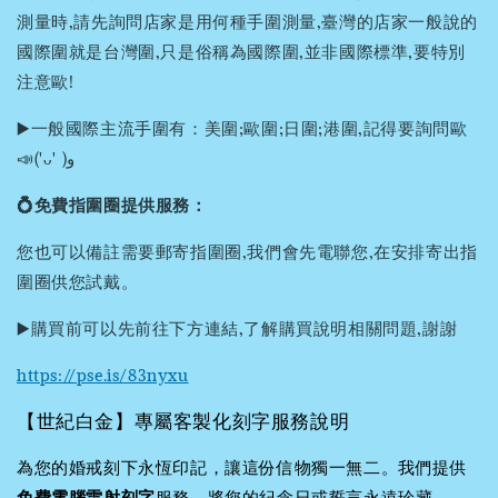
測量時,請先詢問店家是用何種手圍測量,臺灣的店家一般說的
國際圍就是台灣圍,只是俗稱為國際圍,並非國際標準,要特別
注意歐!
▶️一般國際主流手圍有：美圍;歐圍;日圍;港圍,記得要詢問歐
📣('ᴗ' )و
💍免費指圍圈提供服務：
您也可以備註需要郵寄指圍圈,我們會先電聯您,在安排寄出指
圍圈供您試戴。
▶️購買前可以先前往下方連結,了解購買說明相關問題,謝謝
https://pse.is/83nyxu
【世紀白金】專屬客製化刻字服務說明
為您的婚戒刻下永恆印記，讓這份信物獨一無二。我們提供
免費電腦雷射刻字
服務，將您的紀念日或誓言永遠珍藏。