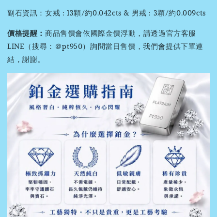
副石資訊：女戒 : 13顆/約0.042cts & 男戒 : 3顆/約0.009cts
價格提醒：
商品售價會依國際金價浮動，請透過官方客服
LINE（搜尋：＠pt950）詢問當日售價，我們會提供下單連
結，謝謝。