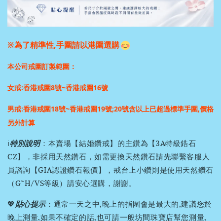
※為了精準性,手圍請以港圍選購
本公司戒圍訂製範圍：
女戒:香港戒圍8號~香港戒圍16號
男戒:香港戒圍18號~香港戒圍19號;
20號含以上已超過標準手圍,價格
另外計算
ℹ️
特別說明
：本賣場【結婚鑽戒】的主鑽為【3A特級鋯石
CZ】，非採用天然鑽石，如需更換天然鑽石請先聯繫客服人
員諮詢【GIA認證鑽石報價】，戒台上小鑽則是使用天然鑽石
（G~H/VS等級）請安心選購，謝謝。
💖
貼心提示
：通常一天之中,晚上的指圍會是最大的,建議您於
晚上測量,如果不確定的話,也可請一般坊間珠寶店幫您測量,