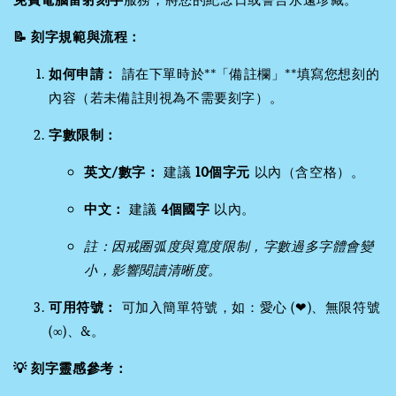
📝 刻字規範與流程：
如何申請：
請在下單時於**「備註欄」**填寫您想刻的
內容（若未備註則視為不需要刻字）。
字數限制：
英文/數字：
建議
10個字元
以內（含空格）。
中文：
建議
4個國字
以內。
註：因戒圈弧度與寬度限制，字數過多字體會變
小，影響閱讀清晰度。
可用符號：
可加入簡單符號，如：愛心 (❤)、無限符號
(∞)、&。
💡 刻字靈感參考：