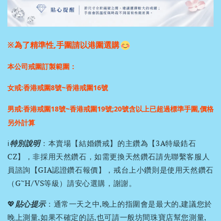
※為了精準性,手圍請以港圍選購
本公司戒圍訂製範圍：
女戒:香港戒圍8號~香港戒圍16號
男戒:香港戒圍18號~香港戒圍19號;
20號含以上已超過標準手圍,價格
另外計算
ℹ️
特別說明
：本賣場【結婚鑽戒】的主鑽為【3A特級鋯石
CZ】，非採用天然鑽石，如需更換天然鑽石請先聯繫客服人
員諮詢【GIA認證鑽石報價】，戒台上小鑽則是使用天然鑽石
（G~H/VS等級）請安心選購，謝謝。
💖
貼心提示
：通常一天之中,晚上的指圍會是最大的,建議您於
晚上測量,如果不確定的話,也可請一般坊間珠寶店幫您測量,