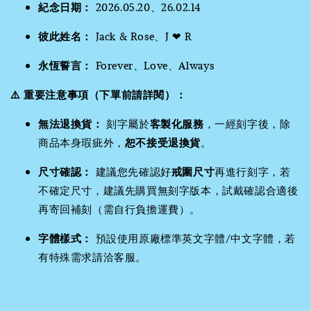
紀念日期：
2026.05.20、26.02.14
彼此姓名：
Jack & Rose、J ❤ R
永恆誓言：
Forever、Love、Always
⚠️ 重要注意事項（下單前請詳閱）：
無法退換貨：
刻字屬於
客製化服務
，一經刻字後，除
商品本身瑕疵外，
恕不接受退換貨
。
尺寸確認：
建議您先確認好
戒圍尺寸
再進行刻字，若
不確定尺寸，建議先購買無刻字版本，試戴確認合適後
再寄回補刻（需自行負擔運費）。
字體樣式：
預設使用原廠標準英文字體/中文字體，若
有特殊需求請洽客服。