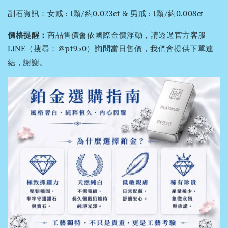
副石資訊：女戒 : 1顆/約0.023ct & 男戒 : 1顆/約0.008ct
價格提醒：
商品售價會依國際金價浮動，請透過官方客服
LINE（搜尋：＠pt950）詢問當日售價，我們會提供下單連
結，謝謝。