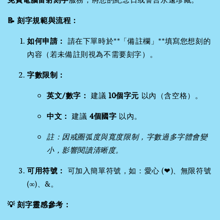
📝 刻字規範與流程：
如何申請：
請在下單時於**「備註欄」**填寫您想刻的
內容（若未備註則視為不需要刻字）。
字數限制：
英文/數字：
建議
10個字元
以內（含空格）。
中文：
建議
4個國字
以內。
註：因戒圈弧度與寬度限制，字數過多字體會變
小，影響閱讀清晰度。
可用符號：
可加入簡單符號，如：愛心 (❤)、無限符號
(∞)、&。
💡 刻字靈感參考：