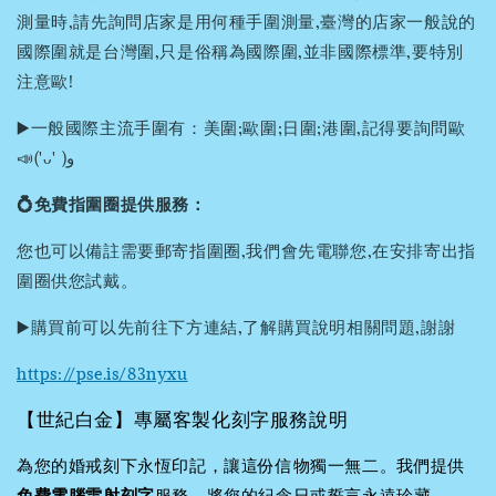
測量時,請先詢問店家是用何種手圍測量,臺灣的店家一般說的
國際圍就是台灣圍,只是俗稱為國際圍,並非國際標準,要特別
注意歐!
▶️一般國際主流手圍有：美圍;歐圍;日圍;港圍,記得要詢問歐
📣('ᴗ' )و
💍免費指圍圈提供服務：
您也可以備註需要郵寄指圍圈,我們會先電聯您,在安排寄出指
圍圈供您試戴。
▶️購買前可以先前往下方連結,了解購買說明相關問題,謝謝
https://pse.is/83nyxu
【世紀白金】專屬客製化刻字服務說明
為您的婚戒刻下永恆印記，讓這份信物獨一無二。我們提供
免費電腦雷射刻字
服務，將您的紀念日或誓言永遠珍藏。