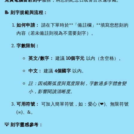
📝 刻字規範與流程：
如何申請：
請在下單時於**「備註欄」**填寫您想刻的
內容（若未備註則視為不需要刻字）。
字數限制：
英文/數字：
建議
10個字元
以內（含空格）。
中文：
建議
4個國字
以內。
註：因戒圈弧度與寬度限制，字數過多字體會變
小，影響閱讀清晰度。
可用符號：
可加入簡單符號，如：愛心 (❤)、無限符號
(∞)、&。
💡 刻字靈感參考：