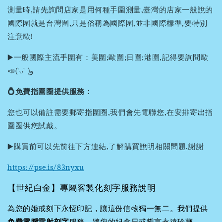
測量時,請先詢問店家是用何種手圍測量,臺灣的店家一般說的
國際圍就是台灣圍,只是俗稱為國際圍,並非國際標準,要特別
注意歐!
▶️一般國際主流手圍有：美圍;歐圍;日圍;港圍,記得要詢問歐
📣('ᴗ' )و
💍免費指圍圈提供服務：
您也可以備註需要郵寄指圍圈,我們會先電聯您,在安排寄出指
圍圈供您試戴。
▶️購買前可以先前往下方連結,了解購買說明相關問題,謝謝
https://pse.is/83nyxu
【世紀白金】專屬客製化刻字服務說明
為您的婚戒刻下永恆印記，讓這份信物獨一無二。我們提供
免費電腦雷射刻字
服務，將您的紀念日或誓言永遠珍藏。