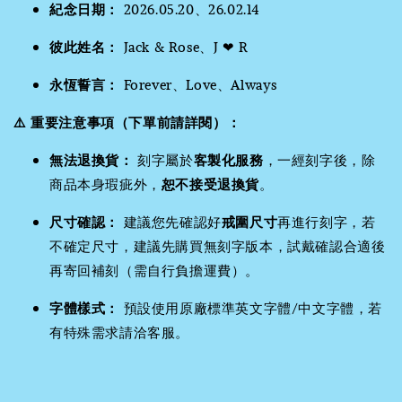
紀念日期：
2026.05.20、26.02.14
彼此姓名：
Jack & Rose、J ❤ R
永恆誓言：
Forever、Love、Always
⚠️ 重要注意事項（下單前請詳閱）：
無法退換貨：
刻字屬於
客製化服務
，一經刻字後，除
商品本身瑕疵外，
恕不接受退換貨
。
尺寸確認：
建議您先確認好
戒圍尺寸
再進行刻字，若
不確定尺寸，建議先購買無刻字版本，試戴確認合適後
再寄回補刻（需自行負擔運費）。
字體樣式：
預設使用原廠標準英文字體/中文字體，若
有特殊需求請洽客服。