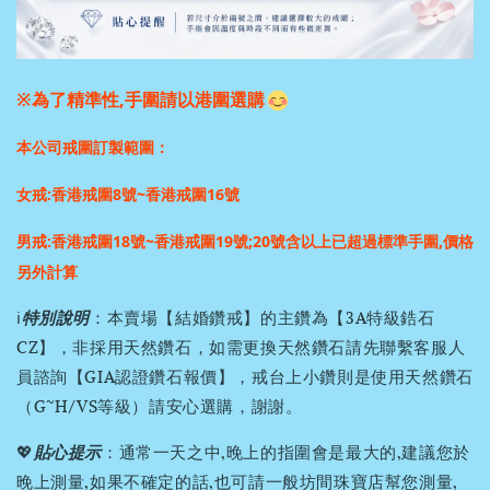
※為了精準性,手圍請以港圍選購
本公司戒圍訂製範圍：
女戒:香港戒圍8號~香港戒圍16號
男戒:香港戒圍18號~香港戒圍19號;
20號含以上已超過標準手圍,價格
另外計算
ℹ️
特別說明
：本賣場【結婚鑽戒】的主鑽為【3A特級鋯石
CZ】，非採用天然鑽石，如需更換天然鑽石請先聯繫客服人
員諮詢【GIA認證鑽石報價】，戒台上小鑽則是使用天然鑽石
（G~H/VS等級）請安心選購，謝謝。
💖
貼心提示
：通常一天之中,晚上的指圍會是最大的,建議您於
晚上測量,如果不確定的話,也可請一般坊間珠寶店幫您測量,