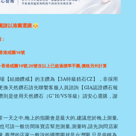
圍請以港圍選購
圍：
香港戒圍16號
~香港戒圍19號;
20號含以上已超過標準手圍,價格另外計算
場【結婚鑽戒】的主鑽為【3A特級鋯石CZ】，非採用
更換天然鑽石請先聯繫客服人員諮詢【GIA認證鑽石報
鑽則是使用天然鑽石（G~H/VS等級）請安心選購，謝
常一天之中,晚上的指圍會是最大的,建議您於晚上測量,
,也可請一般坊間珠寶店幫您測量,測量時,請先詢問店家
量,臺灣的店家一般說的國際圍就是台灣圍,只是俗稱為