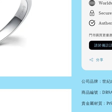
Worldw
Secure
Authen
門市購買更優
請於備註
分享
公司品牌：世紀
商品編號：DR9A
貴金屬材質：Pt95