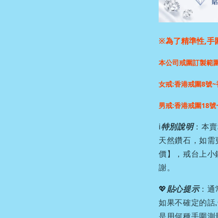
※為了精準性,手
本公司戒圍訂製範
女戒:香港戒圍8號~
男戒:香港戒圍18號
ℹ️
特別說明
：本賣
天然鑽石，如需
價】，戒台上小
謝。
💖
貼心提示
：通
如果不確定的話
是用何種手圍測