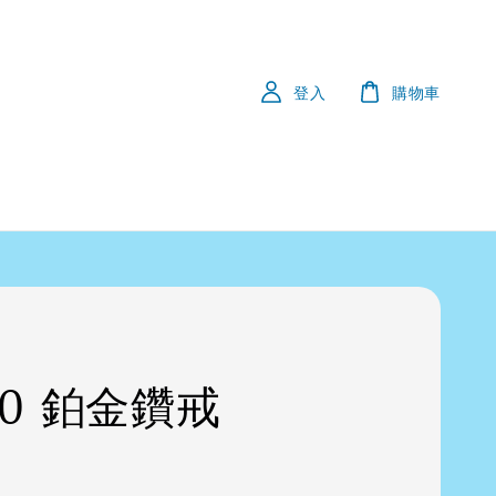
登入
購物車
50 鉑金鑽戒