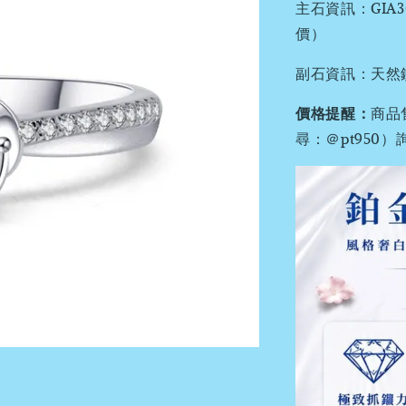
主石資訊：GI
價）
副石資訊：天然鑽石
價格提醒：
商品
尋：＠pt95