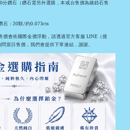
A30分鑽石（鑽石需另外選購，本戒台售價為鑲鋯石售
：20顆/約0.073cts
售價會依國際金價浮動，請透過官方客服 LINE（搜
0）詢問當日售價，我們會提供下單連結，謝謝。