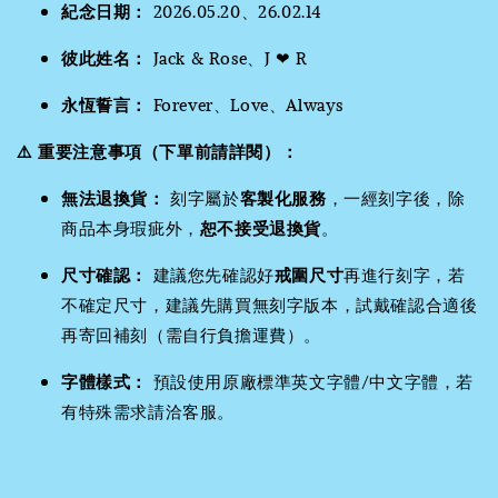
紀念日期：
2026.05.20、26.02.14
彼此姓名：
Jack & Rose、J ❤ R
永恆誓言：
Forever、Love、Always
⚠️ 重要注意事項（下單前請詳閱）：
無法退換貨：
刻字屬於
客製化服務
，一經刻字後，除
商品本身瑕疵外，
恕不接受退換貨
。
尺寸確認：
建議您先確認好
戒圍尺寸
再進行刻字，若
不確定尺寸，建議先購買無刻字版本，試戴確認合適後
再寄回補刻（需自行負擔運費）。
字體樣式：
預設使用原廠標準英文字體/中文字體，若
有特殊需求請洽客服。