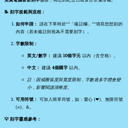
📝 刻字規範與流程：
如何申請：
請在下單時於**「備註欄」**填寫您想刻的
內容（若未備註則視為不需要刻字）。
字數限制：
英文/數字：
建議
10個字元
以內（含空格）。
中文：
建議
4個國字
以內。
註：因戒圈弧度與寬度限制，字數過多字體會變
小，影響閱讀清晰度。
可用符號：
可加入簡單符號，如：愛心 (❤)、無限符號
(∞)、&。
💡 刻字靈感參考：