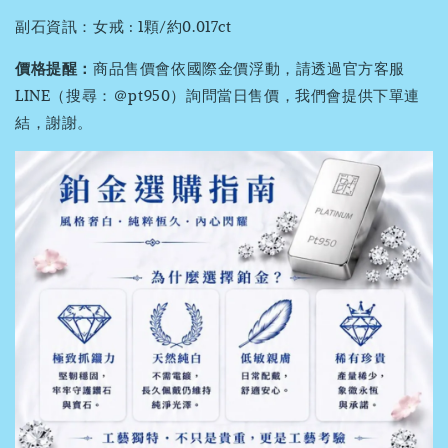
副石資訊：女戒 : 1顆/約0.017ct
價格提醒：
商品售價會依國際金價浮動，請透過官方客服
LINE（搜尋：＠pt950）詢問當日售價，我們會提供下單連
結，謝謝。