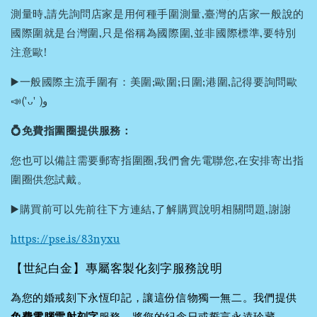
測量時,請先詢問店家是用何種手圍測量,臺灣的店家一般說的
國際圍就是台灣圍,只是俗稱為國際圍,並非國際標準,要特別
注意歐!
▶️一般國際主流手圍有：美圍;歐圍;日圍;港圍,記得要詢問歐
📣('ᴗ' )و
💍免費指圍圈提供服務：
您也可以備註需要郵寄指圍圈,我們會先電聯您,在安排寄出指
圍圈供您試戴。
▶️購買前可以先前往下方連結,了解購買說明相關問題,謝謝
https://pse.is/83nyxu
【世紀白金】專屬客製化刻字服務說明
為您的婚戒刻下永恆印記，讓這份信物獨一無二。我們提供
免費電腦雷射刻字
服務，將您的紀念日或誓言永遠珍藏。