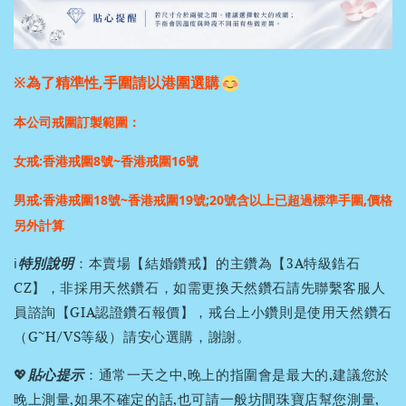
※為了精準性,手圍請以港圍選購
本公司戒圍訂製範圍：
女戒:香港戒圍8號~香港戒圍16號
男戒:香港戒圍18號~香港戒圍19號;
20號含以上已超過標準手圍,價格
另外計算
ℹ️
特別說明
：本賣場【結婚鑽戒】的主鑽為【3A特級鋯石
CZ】，非採用天然鑽石，如需更換天然鑽石請先聯繫客服人
員諮詢【GIA認證鑽石報價】，戒台上小鑽則是使用天然鑽石
（G~H/VS等級）請安心選購，謝謝。
💖
貼心提示
：通常一天之中,晚上的指圍會是最大的,建議您於
晚上測量,如果不確定的話,也可請一般坊間珠寶店幫您測量,