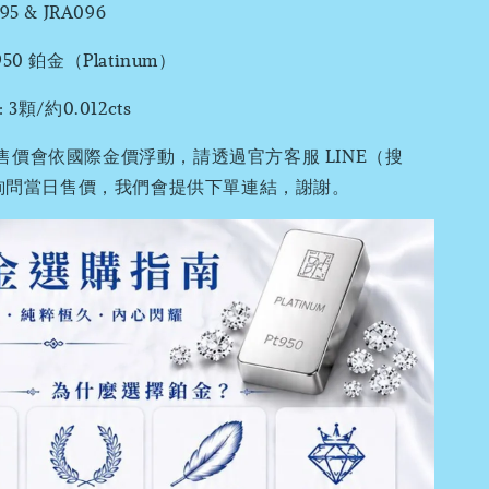
 & JRA096
0 鉑金（Platinum）
顆/約0.012cts
售價會依國際金價浮動，請透過官方客服 LINE（搜
0）詢問當日售價，我們會提供下單連結，謝謝。