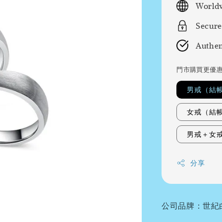
Worldw
Secure
Authen
門市購買更優
男戒（結
女戒（結
男戒＋女
分享
公司品牌：世紀