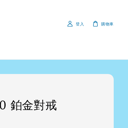
登入
購物車
50 鉑金對戒