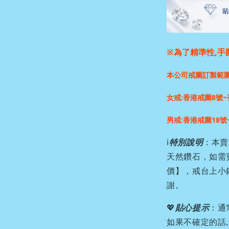
※為了精準性,手
本公司戒圍訂製範
女戒:香港戒圍8號~
男戒:香港戒圍18號
ℹ️
特別說明
：本賣
天然鑽石，如需
價】，戒台上小
謝。
💖
貼心提示
：通
如果不確定的話