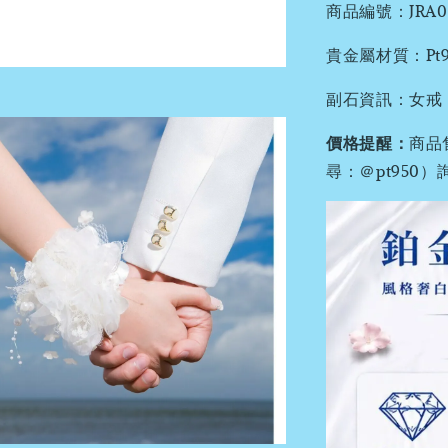
商品編號：JRA095
貴金屬材質：Pt95
副石資訊：女戒 : 3
價格提醒：
商品
尋：＠pt95