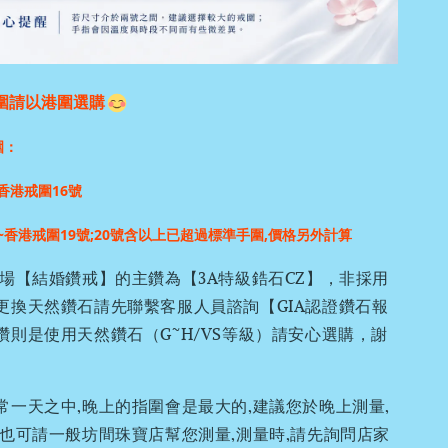
圍請以港圍選購
圍：
香港戒圍16號
~香港戒圍19號;
20號含以上已超過標準手圍,價格另外計算
場【結婚鑽戒】的主鑽為【3A特級鋯石CZ】，非採用
更換天然鑽石請先聯繫客服人員諮詢【GIA認證鑽石報
鑽則是使用天然鑽石（G~H/VS等級）請安心選購，謝
常一天之中,晚上的指圍會是最大的,建議您於晚上測量,
,也可請一般坊間珠寶店幫您測量,測量時,請先詢問店家