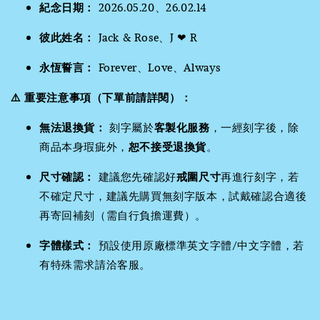
紀念日期：
2026.05.20、26.02.14
彼此姓名：
Jack & Rose、J ❤ R
永恆誓言：
Forever、Love、Always
⚠️ 重要注意事項（下單前請詳閱）：
無法退換貨：
刻字屬於
客製化服務
，一經刻字後，除
商品本身瑕疵外，
恕不接受退換貨
。
尺寸確認：
建議您先確認好
戒圍尺寸
再進行刻字，若
不確定尺寸，建議先購買無刻字版本，試戴確認合適後
再寄回補刻（需自行負擔運費）。
字體樣式：
預設使用原廠標準英文字體/中文字體，若
有特殊需求請洽客服。