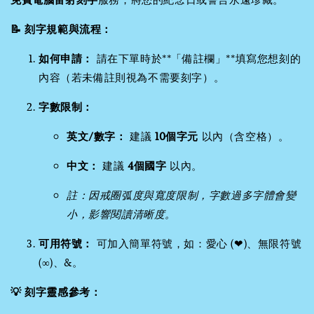
📝 刻字規範與流程：
如何申請：
請在下單時於**「備註欄」**填寫您想刻的
內容（若未備註則視為不需要刻字）。
字數限制：
英文/數字：
建議
10個字元
以內（含空格）。
中文：
建議
4個國字
以內。
註：因戒圈弧度與寬度限制，字數過多字體會變
小，影響閱讀清晰度。
可用符號：
可加入簡單符號，如：愛心 (❤)、無限符號
(∞)、&。
💡 刻字靈感參考：