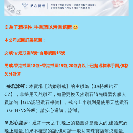
※為了精準性,手圍請以港圍選購
本公司戒圍訂製範圍：
女戒:香港戒圍8號~香港戒圍16號
男戒:香港戒圍18號~香港戒圍19號;
20號含以上已超過標準手圍,價格
另外計算
ℹ️
特別說明
：本賣場【結婚鑽戒】的主鑽為【3A特級鋯石
CZ】，非採用天然鑽石，如需更換天然鑽石請先聯繫客服人
員諮詢【GIA認證鑽石報價】，戒台上小鑽則是使用天然鑽石
（G~H/VS等級）請安心選購，謝謝。
💖
貼心提示
：通常一天之中,晚上的指圍會是最大的,建議您於
晚上測量,如果不確定的話,也可請一般坊間珠寶店幫您測量,