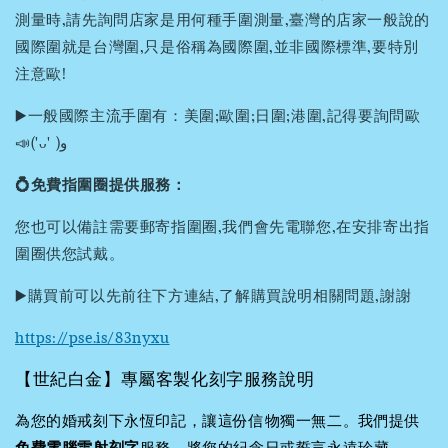
測量時,請先詢問店家是用何種手圍測量,臺灣的店家一般說的
國際圍就是台灣圍,只是俗稱為國際圍,並非國際標準,要特別
注意歐!
▶️一般國際主流手圍有：美圍;歐圍;日圍;港圍,記得要詢問歐
📣('ᴗ' )و
💍免費指圍圈提供服務：
您也可以備註需要郵寄指圍圈,我們會先電聯您,在安排寄出指
圍圈供您試戴。
▶️購買前可以先前往下方連結,了解購買說明相關問題,謝謝
https://pse.is/83nyxu
【世紀白金】專屬客製化刻字服務說明
為您的婚戒刻下永恆印記，讓這份信物獨一無二。我們提供
免費電腦雷射刻字
服務，將您的紀念日或誓言永遠珍藏。