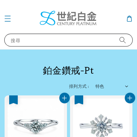
搜尋
鉑金鑽戒-Pt
排列方式 :
優惠
優惠